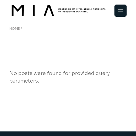
Skip
to
the
content
HOME
No posts were found for provided query
parameters.